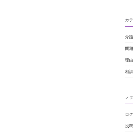
カ
介
問
理
相
メ
ロ
投