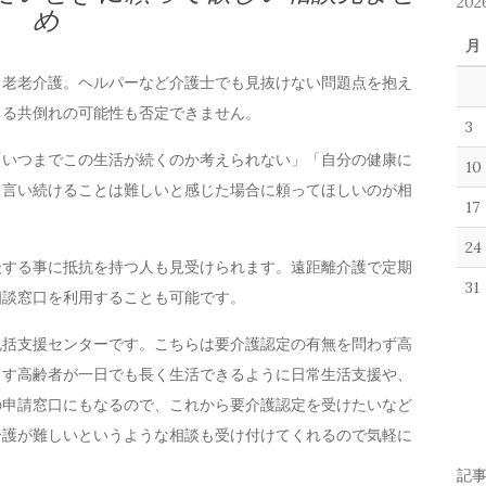
20
め
月
る老老介護。ヘルパーなど介護士でも見抜けない問題点を抱え
よる共倒れの可能性も否定できません。
3
「いつまでこの生活が続くのか考えられない」「自分の健康に
10
と言い続けることは難しいと感じた場合に頼ってほしいのが相
17
24
談する事に抵抗を持つ人も見受けられます。遠距離介護で定期
31
相談窓口を利用することも可能です。
包括支援センターです。こちらは要介護認定の有無を問わず高
らす高齢者が一日でも長く生活できるように日常生活支援や、
の申請窓口にもなるので、これから要介護認定を受けたいなど
介護が難しいというような相談も受け付けてくれるので気軽に
記