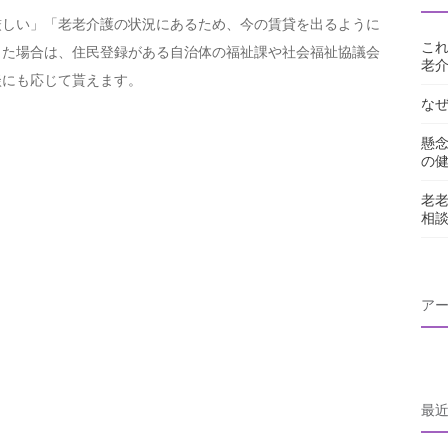
厳しい」「老老介護の状況にあるため、今の賃貸を出るように
こ
った場合は、住民登録がある自治体の福祉課や社会福祉協議会
老
談にも応じて貰えます。
な
懸
の
老
相
ア
最