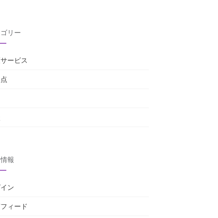
テゴリー
護サービス
題点
由
談
タ情報
グイン
稿フィード